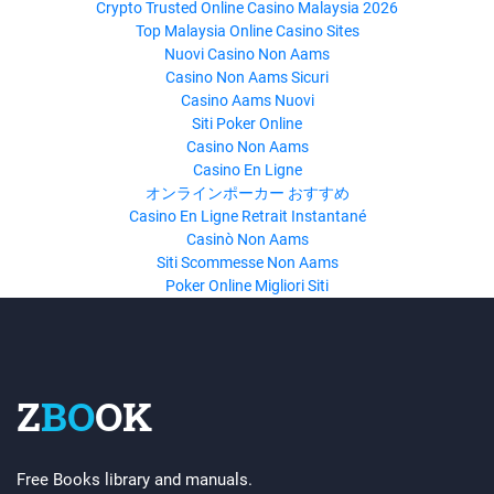
Crypto Trusted Online Casino Malaysia 2026
Top Malaysia Online Casino Sites
Nuovi Casino Non Aams
Casino Non Aams Sicuri
Casino Aams Nuovi
Siti Poker Online
Casino Non Aams
Casino En Ligne
オンラインポーカー おすすめ
Casino En Ligne Retrait Instantané
Casinò Non Aams
Siti Scommesse Non Aams
Poker Online Migliori Siti
Z
BO
OK
Free Books library and manuals.