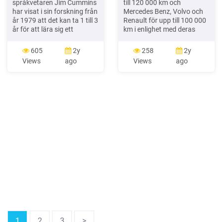
språkvetaren Jim Cummins
till 120 000 km och
har visat i sin forskning från
Mercedes Benz, Volvo och
år 1979 att det kan ta 1 till 3
Renault för upp till 100 000
år för att lära sig ett
km i enlighet med deras
vardagsspråk och mellan 5
specifikationer. Faktiskt
till 7 år för att behärska ett
oljebyte beror på motortyp,
605
2y
258
2y
akademiskt språk.4 Han
körförhållanden,
Views
ago
Views
ago
införde två begrepp för att
servicehistorik, OBD och
beskriva elevernas språkliga
bränslekvalitet. Se alltid
kompetens: BI
tillverkarens
instruktionsbok. Art.Nr.
159CAC Art.Nr. 159CAA
Art.Nr. 159CAB Art.Nr.
217B1B
1
2
3
>