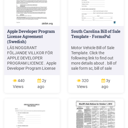
Apple Developer Program
South Carolina Bill of Sale
License Agreement
Template - FormsPal
(Swedish)
LÄS NOGGRANT
Motor Vehicle Bill of Sale
FÖLJANDE VILLKOR FÖR
Template. Click the
APPLE DEVELOPER
following link to find out
PROGRAM LICENCE . Apple
more details about . bill of
Developer Program License
sale form sc, bill of sale
Agreement Syfte Du vill
form south carolina, sc bill
använda Apple-mjukvara
of sale pdf, bill of sale south
440
2y
320
3y
(enligt definitionen nedan)
carolina, sc bill of sale form,
Views
ago
Views
ago
för att utveckla en eller flera
fillable bill of sale sc, south
Applikationer (enligt
carolina bill of sale pdf, free
definitionen nedan) för
bill of sale form sc,
Apple-märkta produkter. .
Applikationer som utvecklas
för iOS-produkter, Apple .