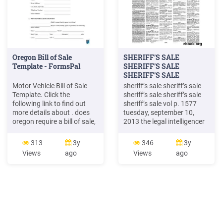
Oregon Bill of Sale
SHERIFF’S SALE
Template - FormsPal
SHERIFF’S SALE
SHERIFF’S SALE
SHERIFF’S .
Motor Vehicle Bill of Sale
sheriff’s sale sheriff’s sale
Template. Click the
sheriff’s sale sheriff’s sale
following link to find out
sheriff’s sale vol p. 1577
more details about . does
tuesday, september 10,
oregon require a bill of sale,
2013 the legal intelligencer
bill of sale form oregon,
17
oregon bill of sale fillable, bill
313
3y
346
3y
of sale oregon template,
Views
ago
Views
ago
state of oregon bill of sale,
bill of sale oregon form
oregon dmv bill of sale, dmv
bill of sale