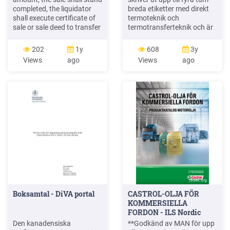
completed, the liquidator
breda etiketter med direkt
shall execute certificate of
termoteknik och
sale or sale deed to transfer
termotransferteknik och är
such assets and the assets
lämpliga för en lång rad
shall be delivered to him in
användningsområden på
202
1y
608
3y
the manner specified in the
vertikala marknader. TD-
Views
ago
Views
ago
terms of sale. 2. PRIVATE
seriens professionella
SALE (1) Where an asset is
etikettskrivare för .
to be sold through private
skrivbordet. Brothers nya
sale, a liquidator shall
avancerade 4-tums
conduct the sale in
etikettskrivare för
skrivbordet är effektiva och
enkla att
Boksamtal - DiVA portal
CASTROL-OLJA FÖR
KOMMERSIELLA
FORDON - ILS Nordic
Den kanadensiska
**Godkänd av MAN för upp