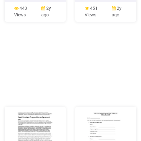
(Sveriges Television , SVT ),
för en högre standard är
ett för radio (Sveriges Radio
starka. Ljudklass C
443
2y
451
2y
, SR ) och ett för utbildnings
motsvarar de tidigare
Views
ago
Views
ago
program (Sveriges
normkraven för hotell,
Utbildningsradio, UR, vilket
ljudklass A/B motsvarar
till följd av sin begränsade
kraven för moderna hotell
storlek inte återfinns bland
med hög standard och
de 25 största
ljudklass D kan användas
vid