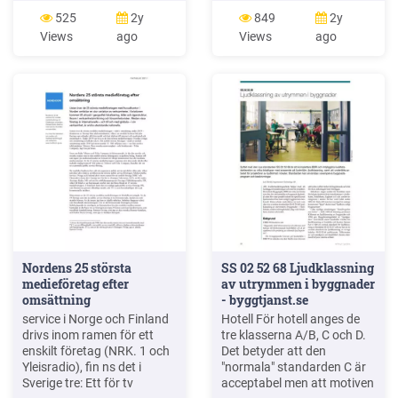
Car Stereo . 610-104 . SV .
CIO för sekretariatet för
525
2y
849
2y
Bruksanvisning i original
Treasury Board of Canada
Views
ago
Views
ago
1995 då han ställde frågan
Nordens 25 största
SS 02 52 68 Ljudklassning
medieföretag efter
av utrymmen i byggnader
omsättning
- byggtjanst.se
service i Norge och Finland
Hotell För hotell anges de
drivs inom ramen för ett
tre klasserna A/B, C och D.
enskilt företag (NRK. 1 och
Det betyder att den
Yleisradio), fin ns det i
"normala" standarden C är
Sverige tre: Ett för tv
acceptabel men att motiven