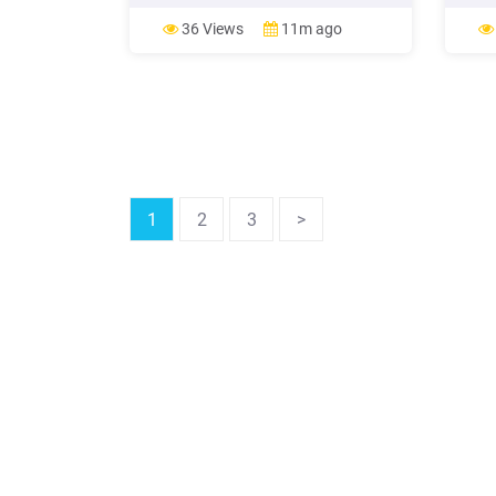
las ondas de radio viajan en línea
Comis
recta y sin atenuación [36]. El espacio
2019
36 Views
11m ago
libre es una abstracción. (13)
EL M
OCUR
JUNIO
por f
comer
1
2
3
>