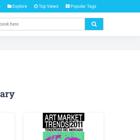
e
Explore
Top Views
Popular Tags
rary