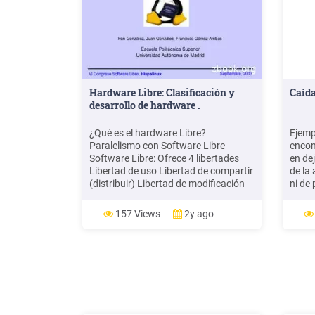
Hardware Libre: Clasificación y
Caída
desarrollo de hardware .
¿Qué es el hardware Libre?
Ejemp
Paralelismo con Software Libre
encon
Software Libre: Ofrece 4 libertades
en de
Libertad de uso Libertad de compartir
de la
(distribuir) Libertad de modificación
ni de
(Fuentes) Libertad de distribución de
traye
las modificaciones Hardware libre:
sistem
157 Views
2y ago
Aspira a ofrecer esas mismas 4
Ecuac
libertades, pero aparecen problemas.
en caí
¿ ? El objetivo del hardware libre es
vertic
aplicar las mismas 4