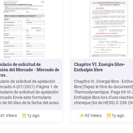
lario de solicitud de
Chapitre VI. Energie libre-
ción del Mercado - Mercado de
Enthalpie libre
os .
lario de solicitud de apelación
Chapitre VI. Energie libre - Entha
ercado A (07/2021) Página 1 de
libre [Tapez le titre du document
mulario de solicitud de apelación
Thermodynamique. Page 69 VI.3
ercado Envíe este formulario
Enthalpie libre lors d'une réactio
 de 90 días de la fecha del aviso
chimique (loi de HESS) G 298 29
terminación de elegibilidad del
produits f réactifs G G (17) Etat
do que usted está apelando.
simple G f 0. VI.3.4 : L'enthalpie 
41 Views
1y ago
92 Views
1y ago
ya cualquier documento que
d'une réaction à température T
 para respaldar su apelación
quelconque. G T H
 6).