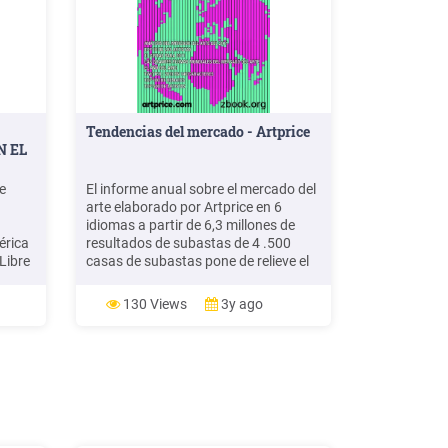
Tendencias del mercado - Artprice
N EL
e
El informe anual sobre el mercado del
arte elaborado por Artprice en 6
idiomas a partir de 6,3 millones de
érica
resultados de subastas de 4 .500
Libre
casas de subastas pone de relieve el
Norte.
formidable impulso del mercado chino
 la
sobre el conjunto del mercado del
130 Views
3y ago
do de
arte. El documento de Tendencias del
ión
mercado del arte 2011 está integrado
por