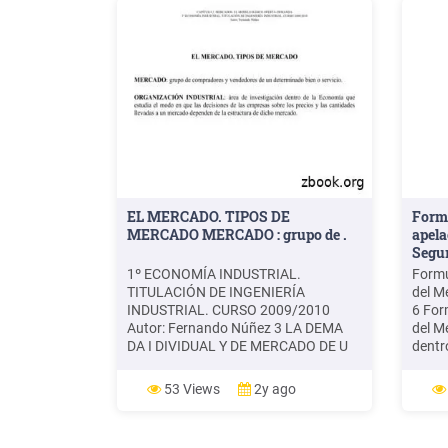
EL MERCADO. TIPOS DE
Formu
MERCADO MERCADO : grupo de .
apela
Segur
1º ECONOMÍA INDUSTRIAL.
Formu
TITULACIÓN DE INGENIERÍA
del M
INDUSTRIAL. CURSO 2009/2010
6 For
Autor: Fernando Núñez 3 LA DEMA
del M
DA I DIVIDUAL Y DE MERCADO DE U
dentro
BIE CANTIDAD DEMANDADA DE UN
de de
BIEN “POR UN INDIVIDUO / POR UN
Merca
53 Views
2y ago
MERCADO”: Cantidad de un bien que
Inclu
“el comprador / los compradores de
tenga
(Paso