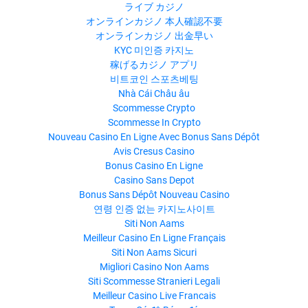
ライブ カジノ
オンラインカジノ 本人確認不要
オンラインカジノ 出金早い
KYC 미인증 카지노
稼げるカジノ アプリ
비트코인 스포츠베팅
Nhà Cái Châu âu
Scommesse Crypto
Scommesse In Crypto
Nouveau Casino En Ligne Avec Bonus Sans Dépôt
Avis Cresus Casino
Bonus Casino En Ligne
Casino Sans Depot
Bonus Sans Dépôt Nouveau Casino
연령 인증 없는 카지노사이트
Siti Non Aams
Meilleur Casino En Ligne Français
Siti Non Aams Sicuri
Migliori Casino Non Aams
Siti Scommesse Stranieri Legali
Meilleur Casino Live Francais