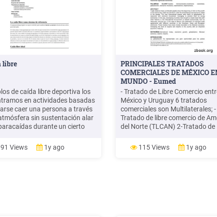
 libre
PRINCIPALES TRATADOS
COMERCIALES DE MÉXICO E
MUNDO - Eumed
los de caída libre deportiva los
- Tratado de Libre Comercio entr
tramos en actividades basadas
México y Uruguay 6 tratados
jarse caer una persona a través
comerciales son Multilaterales; -
 atmósfera sin sustentación alar
Tratado de libre comercio de Am
 paracaídas durante un cierto
del Norte (TLCAN) 2-Tratado de 
cto.1 2 La caída libre como
Comercio México- Triángulo del 
a de referencia Caída libre ideal
3-Tratado de Libre Comercio con
91 Views
1y ago
115 Views
1y ago
ión del movimiento Trayectoria
Unión Europea (TLCUE) 4-Trata
da libre Caída libre totalmente
Libre Comercio México - Asociac
al
Europea de Libre Comercio .