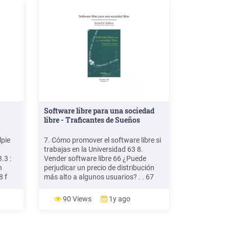
Software libre para una sociedad
libre - Traficantes de Sueños
lpie
7. Cómo promover el software libre si
]
trabajas en la Universidad 63 8.
.3 :
Vender software libre 66 ¿Puede
n
perjudicar un precio de distribución
8 f
más alto a algunos usuarios? . . 67
¿Puede desalentar un precio de
lors
distribución más alto el uso de
90 Views
1y ago
software libre? 67 La expresión
«vender software» también puede ser
confusa . . . . . . . . . . . 67