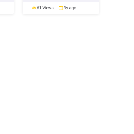
 )
afectada por los cambios o
ución
dificultades que atraviesa el mercado
61 Views
3y ago
sumos
productivo, por las variaciones en el
mercado de trab