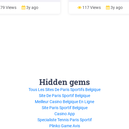
ión Chilena del Cobre Julio de
7,7% 11.439 Consumo (Millones
. HECHOS RELEVANTES PARA
Mercado hospitalario PPG Evol
79 Views
3y ago
117 Views
3y ago
ERCADO DEL COBRE
del mercado hospitalario (con
RIDOS EN EL PERIODO ABRIL-
a valores)
 DE 2019 En mayo EE.UU dio
inalizada las negociaciones
ciales con China .
Hidden gems
Tous Les Sites De Paris Sportifs Belgique
Site De Paris Sportif Belgique
Meilleur Casino Belgique En Ligne
Site Paris Sportif Belgique
Casino App
Specialiste Tennis Paris Sportif
Plinko Game Avis