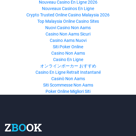
Nouveau Casino En Ligne 2026
Nouveaux Casinos En Ligne
Crypto Trusted Online Casino Malaysia 2026
Top Malaysia Online Casino Sites
Nuovi Casino Non Aams
Casino Non Aams Sicuri
Casino Aams Nuovi
Siti Poker Online
Casino Non Aams
Casino En Ligne
オンラインポーカー おすすめ
Casino En Ligne Retrait Instantané
Casinò Non Aams
Siti Scommesse Non Aams
Poker Online Migliori Siti
Z
BO
OK