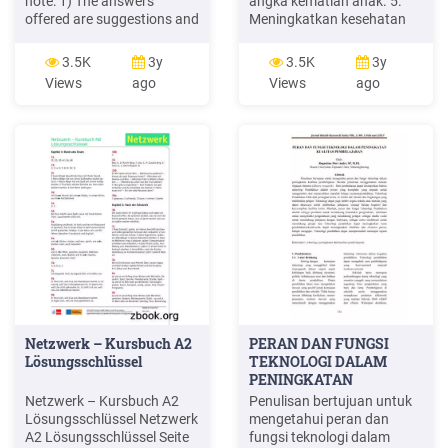
note: 1) The answers
angka kematian anak. 5.
offered are suggestions and
Meningkatkan kesehatan
other responses may be
ibu. 6. Memerangi
valid. 2) Answers have only
HIV/AIDS, malaria, dan
3.5K
3y
3.5K
3y
been supplied for the
penyakit menular lainnya. 7.
Views
ago
Views
ago
individual work questions.
Memastikan kelestarian
Group questions should
lingkungan hidup. 8.
vary greatly in
Mengembangkan
kemitraan global dalam
pembangunan.
Netzwerk – Kursbuch A2
PERAN DAN FUNGSI
Lösungsschlüssel
TEKNOLOGI DALAM
PENINGKATAN
KUALITAS .
Netzwerk – Kursbuch A2
Penulisan bertujuan untuk
Lösungsschlüssel Netzwerk
mengetahui peran dan
A2 Lösungsschlüssel Seite
fungsi teknologi dalam