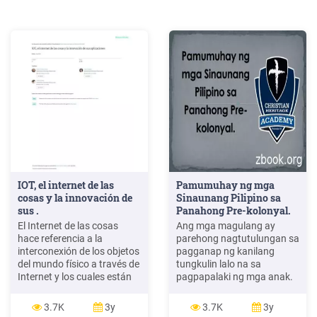
IOT, el internet de las
Pamumuhay ng mga
cosas y la innovación de
Sinaunang Pilipino sa
sus .
Panahong Pre-kolonyal.
El Internet de las cosas
Ang mga magulang ay
hace referencia a la
parehong nagtutulungan sa
interconexión de los objetos
pagganap ng kanilang
del mundo físico a través de
tungkulin lalo na sa
Internet y los cuales están
pagpapalaki ng mga anak.
equipados con sensores,
Sa pamilya pa rin unang
actuadores y tecnología de
natutuhan ng mga anak
3.7K
3y
3.7K
3y
comunicación. El objetivo
ang mabuting asal gaya ng