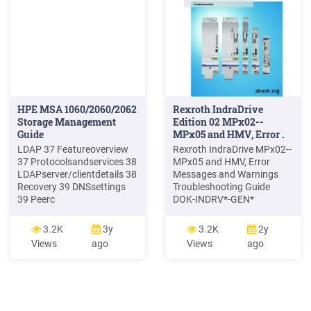
Question Paper 1(PDF)
698KB English - May 2017
Mark .
HPE MSA 1060/2060/2062
Rexroth IndraDrive
Storage Management
Edition 02 MPx02--
Guide
MPx05 and HMV, Error .
LDAP 37 Featureoverview
Rexroth IndraDrive MPx02--
37 Protocolsandservices 38
MPx05 and HMV, Error
LDAPserver/clientdetails 38
Messages and Warnings
Recovery 39 DNSsettings
Troubleshooting Guide
39 Peerc
DOK-INDRV*-GEN*
3.2K
3y
3.2K
2y
Views
ago
Views
ago