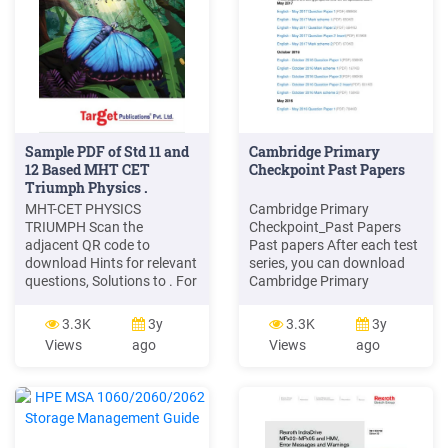
Sample PDF of Std 11 and
Cambridge Primary
12 Based MHT CET
Checkpoint Past Papers
Triumph Physics .
MHT-CET PHYSICS
Cambridge Primary
TRIUMPH Scan the
Checkpoint_Past Papers
adjacent QR code to
Past papers After each test
download Hints for relevant
series, you can download
questions, Solutions to . For
Cambridge Primary
the syllabus of MHT-CET
Checkpoint question papers
2021, . As a first step to
and mark schemes: English
3.3K
3y
3.3K
3y
MCQ solving, students
(0844) Where insert texts
Views
ago
Views
ago
should start with
are copyright, the inserts
elementary questions. Once
are not included below.
a momentum is gained,
October 2017 These papers
complex MCQs
are being prepared and will
be uploaded soon. May
2017 English - May 2017