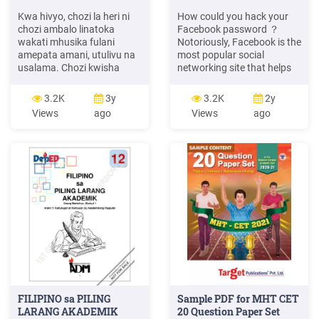
Kwa hivyo, chozi la heri ni
How could you hack your
chozi ambalo linatoka
Facebook password ？
wakati mhusika fulani
Notoriously, Facebook is the
amepata amani, utulivu na
most popular social
usalama. Chozi kwisha
networking site that helps
kupata baraka na
people connect and share
mafanikio. Maana nyingine
life with friends. If our life,
3.2K
3y
3.2K
2y
nekana ni chozi (la)
basically everyone has a
Views
ago
Views
ago
afadhaliboranafuu. Kwa
Facebook account, so that
kujikita katika maana
more and more people
mbalimbali yanayojitokeza
asking for Facebook
wakatimanenohayomawili
Password hacking in the
yame
Internet just because they
forgot Facebook login .
FILIPINO sa PILING
Sample PDF for MHT CET
LARANG AKADEMIK
20 Question Paper Set