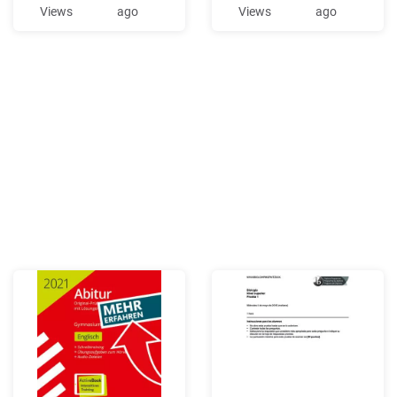
particular area. ('Dictionary
Kedokteran tidak. Ini
Views
ago
Views
ago
of Travel, Tour ism and
menunjukan pengaturan
Hospitality Terms', 1996).
rekam medis pada UU
One of the most diverse and
Praktik Kedokteran lebih
specific definitions from the
luas, berlaku baik untuk
1990s is provided by
sarana kesehat
ICOMOS (International
Scientific Committee on
Cultural .