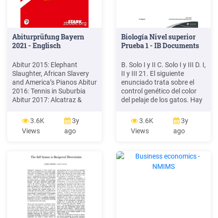
Abiturprüfung Bayern
Biología Nivel superior
2021 - Englisch
Prueba 1 - IB Documents
Abitur 2015: Elephant
B. Solo I y II C. Solo I y III D. I,
Slaughter, African Slavery
II y III 21. El siguiente
and America’s Pianos Abitur
enunciado trata sobre el
2016: Tennis in Suburbia
control genético del color
Abitur 2017: Alcatraz &
del pelaje de los gatos. Hay
Ancient Social Media Abitur
muchos genes que
2018: The Dangerous
controlan el color del pelaje
3.6K
3y
3.6K
3y
Sports Club (DSC) & The
de los gatos. Los gatos
Views
ago
Views
ago
Bicycle Abitur 2019:
atigrados (también
Huckleberry Finn & The
llamados tabby) tienen un
Psychology of Money Abitur
pelaje a rayas.
2020 Auch auf die Audio-
Dateien können Sie über die
Plattform MyStark .