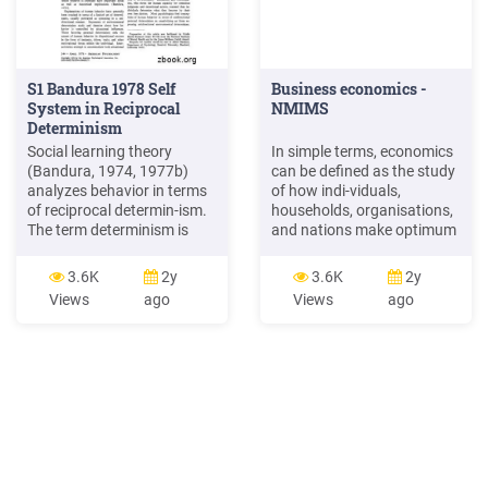
S1 Bandura 1978 Self
Business economics -
System in Reciprocal
NMIMS
Determinism
Social learning theory
In simple terms, economics
(Bandura, 1974, 1977b)
can be defined as the study
analyzes behavior in terms
of how indi-viduals,
of reciprocal determin-ism.
households, organisations,
The term determinism is
and nations make optimum
used here to signify the
utili-sation of scarce
production of effects by
resources to satisfy their
3.6K
2y
3.6K
2y
events, rather than in the
wants and needs. The word
Views
ago
Views
ago
doctrinal sense that actions
economics has originated
are completely determined
from a Greek word
by a prior sequence of c
oikonomikos, which can be
divided into