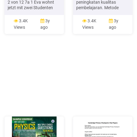
2 von 12 7a 1 Eva wohnt
peningkatan kualitas
jetzt mit zwei Studenten
pembelajaran. Metode
und einer Stu-dentin
penulisan menggunakan
zusammen. 2 Eva und Birte
metode tinjauan literatur
3.4K
3y
3.4K
3y
sehen sich gerade zum
(library research). Dari
Views
ago
Views
ago
ersten Mal. 3 Eva kommt
pembahasan dapat
aus Barcelona zurück. 4
disimpulkan bahwa
Birte studiert Geschichte
teknologi Pendidikan
und Politik.
adalah proses yang
kompleks yang terpadu
untuk menganalisis dan
memecahkan masalah
belajar manusia .