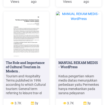
Views
ago
Views
ago
de esta tecnología es el
pagbibigayan at
desarrollo de nuevas
pagmamahal sa isa’t isa.
aplicaciones y mejorar las
Mataas ang pagtingin at
aplicaciones existentes. .
pagkilala sa mga pamilya
ng ating mga ninuno.
The Role and Importance
MANUAL REKAM MEDIS
of Cultural Tourism in
- WordPress
Modern .
Tourism and Hospitality
Kedua pengertian rekam
Terms published in 1996
medis diatas menunjukkan
according to which Cultural
perbedaan yaitu Permenkes
tourism: General term
hanya menekankan pada
referring to leisure trav el
sarana pelayanan
motivated by one or more
kesehatan, sedangkan
aspects of the culture of a
dalam UU Praktik
3.7K
3y
3.7K
3y