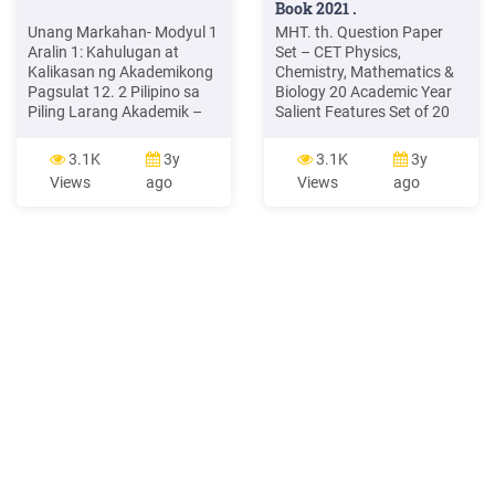
Book 2021 .
Unang Markahan- Modyul 1
MHT. th. Question Paper
Aralin 1: Kahulugan at
Set – CET Physics,
Kalikasan ng Akademikong
Chemistry, Mathematics &
Pagsulat 12. 2 Pilipino sa
Biology 20 Academic Year
Piling Larang Akademik –
Salient Features Set of 20
Grade 12 Alternative
question papers with
Delivery Mode . 6 D.
solutions each for Physics,
3.1K
3y
3.1K
3y
Pangangatuwiran 5. Anyo
Chemistry, Mathematics
Views
ago
Views
ago
ng Pa
and Biology. Prepared as
per the latest pap er pattern
of MHT-CET. Exhaustive
coverag