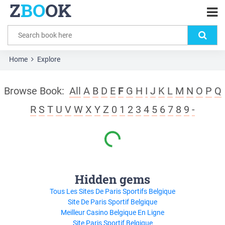
Z
BO
OK
Home
Explore
Browse Book:
All
A
B
D
E
F
G
H
I
J
K
L
M
N
O
P
Q
R
S
T
U
V
W
X
Y
Z
0
1
2
3
4
5
6
7
8
9
-
Hidden gems
Tous Les Sites De Paris Sportifs Belgique
Site De Paris Sportif Belgique
Meilleur Casino Belgique En Ligne
Site Paris Sportif Belgique