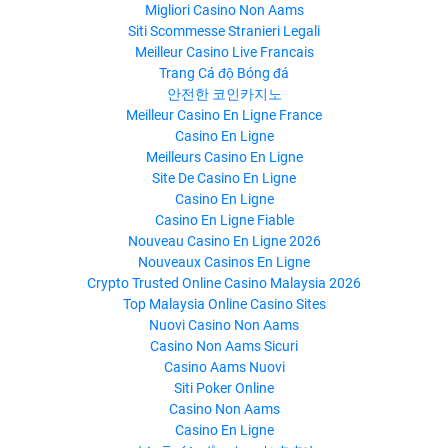
Migliori Casino Non Aams
Siti Scommesse Stranieri Legali
Meilleur Casino Live Francais
Trang Cá độ Bóng đá
안전한 코인카지노
Meilleur Casino En Ligne France
Casino En Ligne
Meilleurs Casino En Ligne
Site De Casino En Ligne
Casino En Ligne
Casino En Ligne Fiable
Nouveau Casino En Ligne 2026
Nouveaux Casinos En Ligne
Crypto Trusted Online Casino Malaysia 2026
Top Malaysia Online Casino Sites
Nuovi Casino Non Aams
Casino Non Aams Sicuri
Casino Aams Nuovi
Siti Poker Online
Casino Non Aams
Casino En Ligne